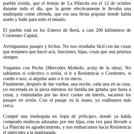
pueblo existía, que el festejo de La Pilarcita era el 12 de octubre
durante todo el día, que la gente efectivamente le llevaba una
muñequita como ofrenda, que era una fiesta popular donde había
asado y baile para todo el mundo.
El pueblo está en los Esteros de Iberá, a casi 200 kilómetros de
Corrientes Capital.
Averiguamos pasajes y fechas. No nos resultaba fácil con las cosas
que teníamos que hacer acá, funciones, hijas, cosas que una prioriza
siempre.
Viajamos con Peche (Mercedes Moltedo, actriz de la obra). No
sabíamos si colectivo o avión, si ir a Resistencia o Corrientes, si
combi o taxi, si alquilar auto o ir en micro.
Finalmente, después de dar vueltas, una noche, cada una en su casa,
yo encerrada en la pieza mientras mi familia me gritaba que fuera a
cenar, y estimuladas por las doce cuotas sin interés, sacamos los
pasajes en avión. Con el pasaje en la mano, ya estábamos más
cerca.
Compré una muñequita en
Sopa de príncipes
, donde ya había
comprado muñecas adoradas por mis hijas, esta vez para llevarle a
La Pilarcita en agradecimiento, y nos embarcamos hacia Resistencia
el miércoles a la madrugada.