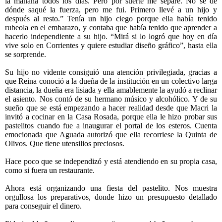
la mañana todos los días. Pero por suerte me separé. No sé de
dónde saqué la fuerza, pero me fui. Primero llevé a un hijo y
después al resto.” Tenía un hijo ciego porque ella había tenido
rubeola en el embarazo, y contaba que había tenido que aprender a
hacerlo independiente a su hijo. “Mirá si lo logró que hoy en día
vive solo en Corrientes y quiere estudiar diseño gráfico”, hasta ella
se sorprende.
Su hijo no vidente consiguió una atención privilegiada, gracias a
que Reina conoció a la dueña de la institución en un colectivo larga
distancia, la dueña era lisiada y ella amablemente la ayudó a reclinar
el asiento. Nos contó de su hermano músico y alcohólico. Y de su
sueño que se está empezando a hacer realidad desde que Macri la
invitó a cocinar en la Casa Rosada, porque ella le hizo probar sus
pastelitos cuando fue a inaugurar el portal de los esteros. Cuenta
emocionada que Aguada autorizó que ella recorriese la Quinta de
Olivos. Que tiene utensilios preciosos.
Hace poco que se independizó y está atendiendo en su propia casa,
como si fuera un restaurante.
Ahora está organizando una fiesta del pastelito. Nos muestra
orgullosa los preparativos, donde hizo un presupuesto detallado
para conseguir el dinero.