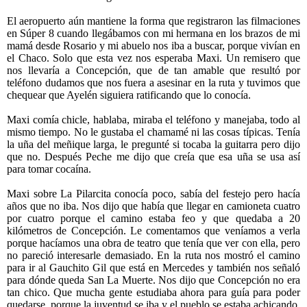
El aeropuerto aún mantiene la forma que registraron las filmaciones
en Súper 8 cuando llegábamos con mi hermana en los brazos de mi
mamá desde Rosario y mi abuelo nos iba a buscar, porque vivían en
el Chaco. Solo que esta vez nos esperaba Maxi. Un remisero que
nos llevaría a Concepción, que de tan amable que resultó por
teléfono dudamos que nos fuera a asesinar en la ruta y tuvimos que
chequear que Ayelén siguiera ratificando que lo conocía.
Maxi comía chicle, hablaba, miraba el teléfono y manejaba, todo al
mismo tiempo. No le gustaba el chamamé ni las cosas típicas. Tenía
la uña del meñique larga, le pregunté si tocaba la guitarra pero dijo
que no. Después Peche me dijo que creía que esa uña se usa así
para tomar cocaína.
Maxi sobre La Pilarcita conocía poco, sabía del festejo pero hacía
años que no iba. Nos dijo que había que llegar en camioneta cuatro
por cuatro porque el camino estaba feo y que quedaba a 20
kilómetros de Concepción. Le comentamos que veníamos a verla
porque hacíamos una obra de teatro que tenía que ver con ella, pero
no pareció interesarle demasiado. En la ruta nos mostró el camino
para ir al Gauchito Gil que está en Mercedes y también nos señaló
para dónde queda San La Muerte. Nos dijo que Concepción no era
tan chico. Que mucha gente estudiaba ahora para guía para poder
quedarse, porque la juventud se iba y el pueblo se estaba achicando.