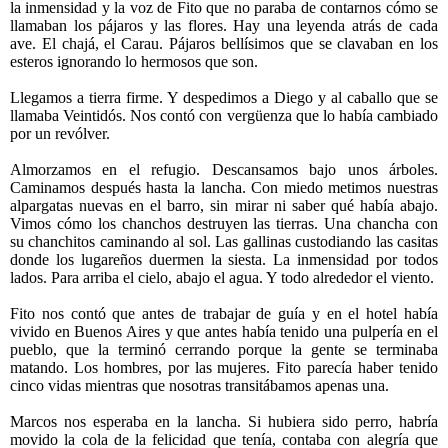
la inmensidad y la voz de Fito que no paraba de contarnos cómo se
llamaban los pájaros y las flores. Hay una leyenda atrás de cada
ave. El chajá, el Carau. Pájaros bellísimos que se clavaban en los
esteros ignorando lo hermosos que son.
Llegamos a tierra firme. Y despedimos a Diego y al caballo que se
llamaba Veintidós. Nos contó con vergüenza que lo había cambiado
por un revólver.
Almorzamos en el refugio. Descansamos bajo unos árboles.
Caminamos después hasta la lancha. Con miedo metimos nuestras
alpargatas nuevas en el barro, sin mirar ni saber qué había abajo.
Vimos cómo los chanchos destruyen las tierras. Una chancha con
su chanchitos caminando al sol. Las gallinas custodiando las casitas
donde los lugareños duermen la siesta. La inmensidad por todos
lados. Para arriba el cielo, abajo el agua. Y todo alrededor el viento.
Fito nos contó que antes de trabajar de guía y en el hotel había
vivido en Buenos Aires y que antes había tenido una pulpería en el
pueblo, que la terminó cerrando porque la gente se terminaba
matando. Los hombres, por las mujeres. Fito parecía haber tenido
cinco vidas mientras que nosotras transitábamos apenas una.
Marcos nos esperaba en la lancha. Si hubiera sido perro, habría
movido la cola de la felicidad que tenía, contaba con alegría que