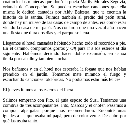
cuatrocientas muñecas que donó la poeta Marily Morales Segovia,
oriunda de Concepción. Se pueden escuchar canciones que ella
misma le dedicó, cantadas por Aldy Balestra, que te cuentan la
historia de la santita. Fuimos también al predio del peón rural,
donde hay un museo de las casas de campo de antes, era como estar
viendo la casa de mi papá. Nos contaron que una vez al año hacen
una fiesta que dura dos días y el parque se llena.
Llegamos al hotel cansadas habiendo hecho todo el recorrido a pie.
En el camino, compramos gorros y
Off
para ir a los esteros al día
siguiente. Habíamos decidido hacer doble excursión, en canoa
tirada por caballo y también lancha.
Nos bañamos y en el hotel nos esperaba la fogata que nos habían
prendido en el jardín. Tomamos mate mirando el fuego y
escuchando canciones folclóricas. No podíamos estar más felices.
El jueves fuimos a los esteros del Iberá.
Salimos temprano con Fito, el guía esposo de Susi. Teníamos una
comitiva de tres acompañantes: Fito, Marcos y el chofer. Pasamos a
comprar alpargatas porque nos recomendaron. Encontré unas
iguales a las que usaba mi papá, pero de color verde. Descubrí por
qué las usaba tanto.