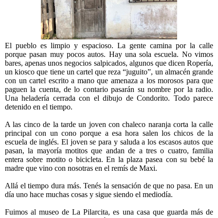
El pueblo es limpio y espacioso. La gente camina por la calle
porque pasan muy pocos autos. Hay una sola escuela. No vimos
bares, apenas unos negocios salpicados, algunos que dicen Ropería,
un kiosco que tiene un cartel que reza “juguito”, un almacén grande
con un cartel escrito a mano que amenaza a los morosos para que
paguen la cuenta, de lo contario pasarán su nombre por la radio.
Una heladería cerrada con el dibujo de Condorito. Todo parece
detenido en el tiempo.
A las cinco de la tarde un joven con chaleco naranja corta la calle
principal con un cono porque a esa hora salen los chicos de la
escuela de inglés. El joven se para y saluda a los escasos autos que
pasan, la mayoría motitos que andan de a tres o cuatro, familia
entera sobre motito o bicicleta. En la plaza pasea con su bebé la
madre que vino con nosotras en el remís de Maxi.
Allá el tiempo dura más. Tenés la sensación de que no pasa. En un
día uno hace muchas cosas y sigue siendo el mediodía.
Fuimos al museo de La Pilarcita, es una casa que guarda más de