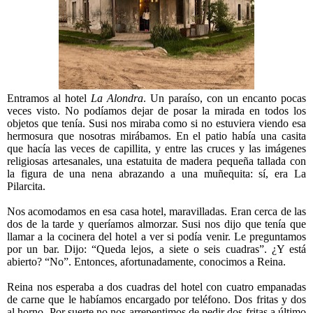
Entramos al hotel
La Alondra
. Un paraíso, con un encanto pocas
veces visto. No podíamos dejar de posar la mirada en todos los
objetos que tenía. Susi nos miraba como si no estuviera viendo esa
hermosura que nosotras mirábamos. En el patio había una casita
que hacía las veces de capillita, y entre las cruces y las imágenes
religiosas artesanales, una estatuita de madera pequeña tallada con
la figura de una nena abrazando a una muñequita: sí, era La
Pilarcita.
Nos acomodamos en esa casa hotel, maravilladas. Eran cerca de las
dos de la tarde y queríamos almorzar. Susi nos dijo que tenía que
llamar a la cocinera del hotel a ver si podía venir. Le preguntamos
por un bar. Dijo: “Queda lejos, a siete o seis cuadras”. ¿Y está
abierto? “No”. Entonces, afortunadamente, conocimos a Reina.
Reina nos esperaba a dos cuadras del hotel con cuatro empanadas
de carne que le habíamos encargado por teléfono. Dos fritas y dos
al horno. Por suerte no nos arrepentimos de pedir dos fritas a último