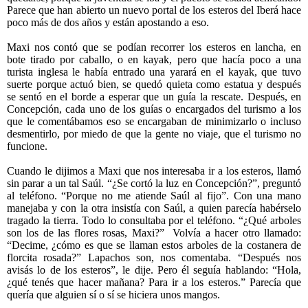
Parece que han abierto un nuevo portal de los esteros del Iberá hace
poco más de dos años y están apostando a eso.
Maxi nos contó que se podían recorrer los esteros en lancha, en
bote tirado por caballo, o en kayak, pero que hacía poco a una
turista inglesa le había entrado una yarará en el kayak, que tuvo
suerte porque actuó bien, se quedó quieta como estatua y después
se sentó en el borde a esperar que un guía la rescate. Después, en
Concepción, cada uno de los guías o encargados del turismo a los
que le comentábamos eso se encargaban de minimizarlo o incluso
desmentirlo, por miedo de que la gente no viaje, que el turismo no
funcione.
Cuando le dijimos a Maxi que nos interesaba ir a los esteros, llamó
sin parar a un tal Saúl. “¿Se cortó la luz en Concepción?”, preguntó
al teléfono. “Porque no me atiende Saúl al fijo”. Con una mano
manejaba y con la otra insistía con Saúl, a quien parecía habérselo
tragado la tierra. Todo lo consultaba por el teléfono. “¿Qué arboles
son los de las flores rosas, Maxi?”
Volvía a hacer otro llamado:
“Decime, ¿cómo es que se llaman estos arboles de la costanera de
florcita rosada?” Lapachos son, nos comentaba. “Después nos
avisás lo de los esteros”, le dije. Pero él seguía hablando: “Hola,
¿qué tenés que hacer mañana? Para ir a los esteros.” Parecía que
quería que alguien sí o sí se hiciera unos mangos.