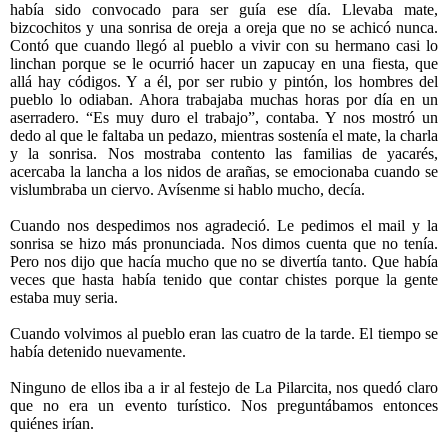
había sido convocado para ser guía ese día. Llevaba mate,
bizcochitos y una sonrisa de oreja a oreja que no se achicó nunca.
Contó que cuando llegó al pueblo a vivir con su hermano casi lo
linchan porque se le ocurrió hacer un zapucay en una fiesta, que
allá hay códigos. Y a él, por ser rubio y pintón, los hombres del
pueblo lo odiaban. Ahora trabajaba muchas horas por día en un
aserradero. “Es muy duro el trabajo”, contaba. Y nos mostró un
dedo al que le faltaba un pedazo, mientras sostenía el mate, la charla
y la sonrisa. Nos mostraba contento las familias de yacarés,
acercaba la lancha a los nidos de arañas, se emocionaba cuando se
vislumbraba un ciervo. Avísenme si hablo mucho, decía.
Cuando nos despedimos nos agradeció. Le pedimos el mail y la
sonrisa se hizo más pronunciada. Nos dimos cuenta que no tenía.
Pero nos dijo que hacía mucho que no se divertía tanto. Que había
veces que hasta había tenido que contar chistes porque la gente
estaba muy seria.
Cuando volvimos al pueblo eran las cuatro de la tarde. El tiempo se
había detenido nuevamente.
Ninguno de ellos iba a ir al festejo de La Pilarcita, nos quedó claro
que no era un evento turístico. Nos preguntábamos entonces
quiénes irían.