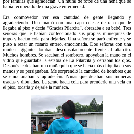
por familias que agradecían. Un mural de fotos de una nena que se
había recuperado de una grave enfermedad.
Era conmovedor ver esa cantidad de gente llegando y
agradeciendo. Una mamá con una capa celeste de raso que le
llegaba al piso y decía “Gracias Pilarcita”, abrazaba a su bebé. Tres
señoras que le habían confeccionado sus propias muñequitas de
trapo y hacían cola para dejarlas. Una señora se paró enfrente y se
puso a rezar un rosario entero, emocionada. Dos señoras con una
muñeca gigante lloraban desconsoladamente frente al altarcito.
Muchos hombres. Se sacaban el sombrero, apoyaban la mano en el
vidrio que guardaba la estatua de La Pilarcita y cerraban los ojos.
Después le dejaban una muñequita que se hacía más chiquita en sus
manos y se persignaban. Me sorprendió la cantidad de hombres que
se emocionaban y agradecían. Niñas que dejaban sus muñecas
usadas y dibujadas. La gente hacía cola para prenderle una vela en
el piso, tocarla y dejarle la muñeca.