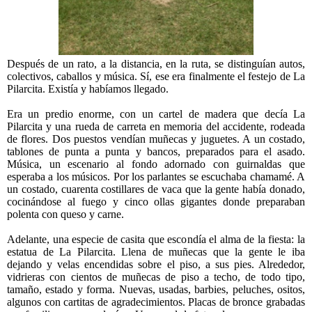
Después de un rato, a la distancia, en la ruta, se distinguían autos,
colectivos, caballos y música. Sí, ese era finalmente el festejo de La
Pilarcita. Existía y habíamos llegado.
Era un predio enorme, con un cartel de madera que decía La
Pilarcita y una rueda de carreta en memoria del accidente, rodeada
de flores. Dos puestos vendían muñecas y juguetes. A un costado,
tablones de punta a punta y bancos, preparados para el asado.
Música, un escenario al fondo adornado con guirnaldas que
esperaba a los músicos. Por los parlantes se escuchaba chamamé. A
un costado, cuarenta costillares de vaca que la gente había donado,
cocinándose al fuego y cinco ollas gigantes donde preparaban
polenta con queso y carne.
Adelante, una especie de casita que escondía el alma de la fiesta: la
estatua de La Pilarcita. Llena de muñecas que la gente le iba
dejando y velas encendidas sobre el piso, a sus pies. Alrededor,
vidrieras con cientos de muñecas de piso a techo, de todo tipo,
tamaño, estado y forma. Nuevas, usadas, barbies, peluches, ositos,
algunos con cartitas de agradecimientos. Placas de bronce grabadas