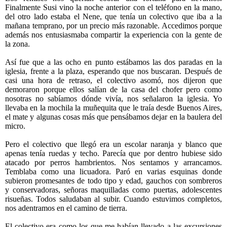
Finalmente Susi vino la noche anterior con el teléfono en la mano,
del otro lado estaba el Nene, que tenía un colectivo que iba a la
mañana temprano, por un precio más razonable. Accedimos porque
además nos entusiasmaba compartir la experiencia con la gente de
la zona.
Así fue que a las ocho en punto estábamos las dos paradas en la
iglesia, frente a la plaza, esperando que nos buscaran. Después de
casi una hora de retraso, el colectivo asomó, nos dijeron que
demoraron porque ellos salían de la casa del chofer pero como
nosotras no sabíamos dónde vivía, nos señalaron la iglesia. Yo
llevaba en la mochila la muñequita que le traía desde Buenos Aires,
el mate y algunas cosas más que pensábamos dejar en la baulera del
micro.
Pero el colectivo que llegó era un escolar naranja y blanco que
apenas tenía ruedas y techo. Parecía que por dentro hubiese sido
atacado por perros hambrientos. Nos sentamos y arrancamos.
Temblaba como una licuadora. Paró en varias esquinas donde
subieron promesantes de todo tipo y edad, gauchos con sombreros
y conservadoras, señoras maquilladas como puertas, adolescentes
risueñas. Todos saludaban al subir. Cuando estuvimos completos,
nos adentramos en el camino de tierra.
El colectivo era como los que me habían llevado a las excursiones