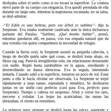
deslizaba sobre el suelo como si no tocara la superficie. La criatura
elevó parte de su cuerpo con elegancia. Eva quedó prendada de ella
durante un largo rato, mientras la majestuosa escamada, en su salsa,
se dejó admirar.
-“El Edén es una belleza, pero ese árbol es sublime”
- dijo la
Serpiente. Eva estaba realmente cautivada ante la única bicharraca
parlante del Paraíso. “
Sublime.
¡Qué bonito habla!”
, pensó,
mientras quedaron allí, en pausa, con esa empatía natural que da
una extraña con quien compartimos la necesidad de refugio.
Cuando la lluvia cesó, la Serpiente asomó su pequeña cabecita, y
luego de decidir quién sabe qué cosas, se deslizó loma abajo, en
filoso zig zag
.
Parecía arreglárselas sola, sin relacionarse demasiado
con nadie. Reptó hasta zambullirse en la aguas, enrollando y
desenrollando su danza silenciosa. Eva la seguía, intentando
imitarla. Cuando salió a la superficie, tomaron un poco de sol. Estar
junto a ella le hacía olvidar ser observada. La Serpiente se trepó
rápidamente a unas ramas, espiralada y mimética. Se deslizaron
juntas en un sinfín casi perfecto (
casi
para Eva,
perfecto
para
Serpiente). Tiempo y cabeza en suspenso. Abrir y cerrar los ojos,
mecerse y exhalar. Las hojas las acariciaban, las ramas las
abrazaban, el viento en remolinos.
La primera para siempre
se deslizó hasta las raíces, sonriente y