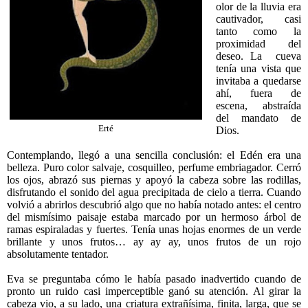
olor de la lluvia era
cautivador, casi
tanto como la
proximidad del
deseo. La cueva
tenía una vista que
invitaba a quedarse
ahí, fuera de
escena, abstraída
del mandato de
Erté
Dios.
Contemplando, llegó a una sencilla conclusión: el Edén era una
belleza. Puro color salvaje, cosquilleo, perfume embriagador. Cerró
los ojos, abrazó sus piernas y apoyó la cabeza sobre las rodillas,
disfrutando el sonido del agua precipitada de cielo a tierra. Cuando
volvió a abrirlos descubrió algo que no había notado antes: el centro
del mismísimo paisaje estaba marcado por un hermoso árbol de
ramas espiraladas y fuertes. Tenía unas hojas enormes de un verde
brillante y unos frutos… ay ay ay, unos frutos de un rojo
absolutamente tentador.
Eva se preguntaba cómo le había pasado inadvertido cuando de
pronto un ruido casi imperceptible ganó su atención. Al girar la
cabeza vio, a su lado, una criatura extrañísima, finita, larga, que se