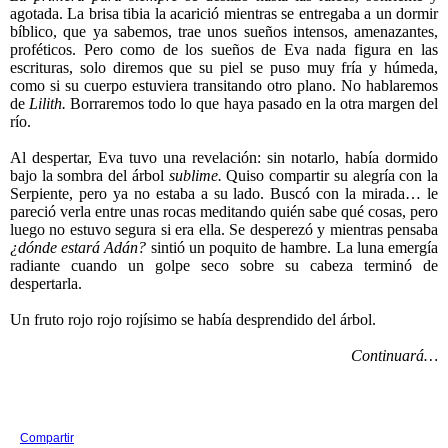
agotada. La brisa tibia la acarició mientras se entregaba a un dormir
bíblico, que ya sabemos, trae unos sueños intensos, amenazantes,
proféticos. Pero como de los sueños de Eva nada figura en las
escrituras, solo diremos que su piel se puso muy fría y húmeda,
como si su cuerpo estuviera transitando otro plano. No hablaremos
de
Lilith.
Borraremos todo lo que haya pasado en la otra margen del
río.
Al despertar, Eva tuvo una revelación: sin notarlo, había dormido
bajo la sombra del árbol
sublime.
Quiso compartir su alegría con la
Serpiente, pero ya no estaba a su lado. Buscó con la mirada… le
pareció verla entre unas rocas meditando quién sabe qué cosas, pero
luego no estuvo segura si era ella. Se desperezó y mientras pensaba
¿dónde estará Adán?
sintió un poquito de hambre. La luna emergía
radiante cuando un golpe seco sobre su cabeza terminó de
despertarla.
Un fruto rojo rojo rojísimo se había desprendido del árbol.
Continuará…
Compartir