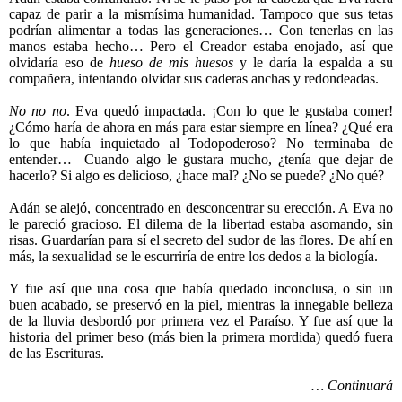
capaz de parir a la mismísima humanidad. Tampoco que sus tetas
podrían alimentar a todas las generaciones… Con tenerlas en las
manos estaba hecho… Pero el Creador estaba enojado, así que
olvidaría eso de
hueso de mis huesos
y le daría la espalda a su
compañera, intentando olvidar sus caderas anchas y redondeadas.
No no no
. Eva quedó impactada. ¡Con lo que le gustaba comer!
¿Cómo haría de ahora en más para estar siempre en línea? ¿Qué era
lo que había inquietado al Todopoderoso? No terminaba de
entender…
Cuando algo le gustara mucho, ¿tenía que dejar de
hacerlo? Si algo es delicioso, ¿hace mal? ¿No se puede? ¿No qué?
Adán se alejó, concentrado en desconcentrar su erección. A Eva no
le pareció gracioso. El dilema de la libertad estaba asomando, sin
risas. Guardarían para sí el secreto del sudor de las flores. De ahí en
más, la sexualidad se le escurriría de entre los dedos a la biología.
Y fue así que una cosa que había quedado inconclusa, o sin un
buen acabado, se preservó en la piel, mientras la innegable belleza
de la lluvia desbordó por primera vez el Paraíso. Y fue así que la
historia del primer beso (más bien la primera mordida) quedó fuera
de las Escrituras.
… Continuará