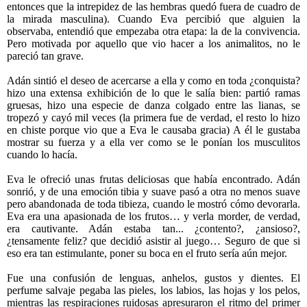
entonces que la intrepidez de las hembras quedó fuera de cuadro de
la mirada masculina). Cuando Eva percibió que alguien la
observaba, entendió que empezaba otra etapa: la de la convivencia.
Pero motivada por aquello que vio hacer a los animalitos, no le
pareció tan grave.
Adán sintió el deseo de acercarse a ella y como en toda ¿conquista?
hizo una extensa exhibición de lo que le salía bien: partió ramas
gruesas, hizo una especie de danza colgado entre las lianas, se
tropezó y cayó mil veces (la primera fue de verdad, el resto lo hizo
en chiste porque vio que a Eva le causaba gracia) A él le gustaba
mostrar su fuerza y a ella ver como se le ponían los musculitos
cuando lo hacía.
Eva le ofreció unas frutas deliciosas que había encontrado. Adán
sonrió, y de una emoción tibia y suave pasó a otra no menos suave
pero abandonada de toda tibieza, cuando le mostró cómo devorarla.
Eva era una apasionada de los frutos… y verla morder, de verdad,
era cautivante. Adán estaba tan... ¿contento?, ¿ansioso?,
¿tensamente feliz? que decidió asistir al juego… Seguro de que si
eso era tan estimulante, poner su boca en el fruto sería aún mejor.
Fue una confusión de lenguas, anhelos, gustos y dientes. El
perfume salvaje pegaba las pieles, los labios, las hojas y los pelos,
mientras las respiraciones ruidosas apresuraron el ritmo del primer