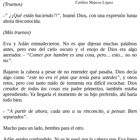
Crédito Marcos López
(Truenos)
-” ¿¡Qué están haciendo?!”
, bramó Dios, con una expresión hasta
ahora desconocida.
(Más truenos)
Eva y Adán enmudecieron. No es que dijeran muchas palabras
antes, pero esto del cielo oscuro y el enojo de Dios era algo
aterrador.
- “Comer por hambre es una cosa, pero… esto... no no
no”.
Bajaron la cabeza a pesar de no entender qué pasaba. Dios decía
algo como
“este no era el plan que tenía para ustedes”
, y otros
retos, pero con tanto ruido de tormenta era difícil escuchar. Dios
creador de todas las cosas
era padre primerizo, también estaba
aprendiendo. Ya llegaría el momento de su hijo preferido, ahí haría
todo bien.
- “A partir de ahora, cada uno a su rinconcito, a pensar. Bien
separados”.
Macho para un lado, hembra para el otro.
Adán estaba confundido. Ni se le pasó por la cabeza que Eva fuera