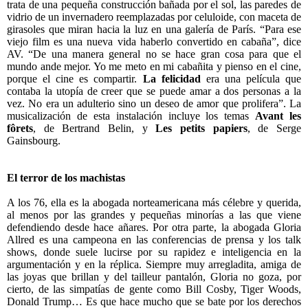
trata de una pequeña construcción bañada por el sol, las paredes de
vidrio de un invernadero reemplazadas por celuloide, con maceta de
girasoles que miran hacia la luz en una galería de París. “Para ese
viejo film es una nueva vida haberlo convertido en cabaña”, dice
AV. “De una manera general no se hace gran cosa para que el
mundo ande mejor. Yo me meto en mi cabañita y pienso en el cine,
porque el cine es compartir.
La felicidad
era una película que
contaba la utopía de creer que se puede amar a dos personas a la
vez. No era un adulterio sino un deseo de amor que prolifera”. La
musicalización de esta instalación incluye los temas
Avant les
fôrets
, de Bertrand Belin, y
Les petits papiers
, de Serge
Gainsbourg.
El terror de los machistas
A los 76, ella es la abogada norteamericana más célebre y querida,
al menos por las grandes y pequeñas minorías a las que viene
defendiendo desde hace añares. Por otra parte, la abogada Gloria
Allred es una campeona en las conferencias de prensa y los talk
shows, donde suele lucirse por su rapidez e inteligencia en la
argumentación y en la réplica. Siempre muy arregladita, amiga de
las joyas que brillan y del tailleur pantalón, Gloria no goza, por
cierto, de las simpatías de gente como Bill Cosby, Tiger Woods,
Donald Trump… Es que hace mucho que se bate por los derechos